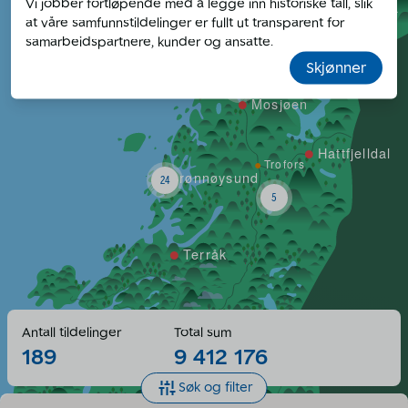
Vi jobber fortløpende med å legge inn historiske tall, slik
Mo i Rana
63
at våre samfunnstildelinger er fullt ut transparent for
Nesna
samarbeidspartnere, kunder og ansatte.
Korgen
Sandnessjøen
Skjønner
36
47
Mosjøen
Hattfjelldal
Trofors
Brønnøysund
24
5
Terråk
Antall tildelinger
Total sum
189
9 412 176
Søk og filter